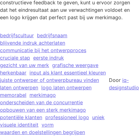
constructieve feedback te geven, kunt u ervoor zorgen
dat het eindresultaat aan uw verwachtingen voldoet en
een logo krijgen dat perfect past bij uw merkimago.
bedrijfscultuur
bedrijfsnaam
blijvende indruk achterlaten
communicatie bij het ontwerpproces
cruciale stap
eerste indruk
gezicht van uw merk
grafische weergave
herkenbaar
input als klant essentieel kleuren
juiste ontwerper of ontwerpbureau vinden
Door
iq-
laten ontwerpen
logo laten ontwerpen
designstudio
memorabel
merkimago
onderscheiden van de concurrentie
opbouwen van een sterk merkimago
potentiële klanten
professioneel logo
uniek
visuele identiteit
vorm
waarden en doelstellingen begrijpen