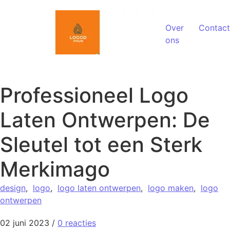
Spring naar de inhoud
Over
Contact
ons
Professioneel Logo
Laten Ontwerpen: De
Sleutel tot een Sterk
Merkimago
design
,
logo
,
logo laten ontwerpen
,
logo maken
,
logo
ontwerpen
02 juni 2023
/
0 reacties