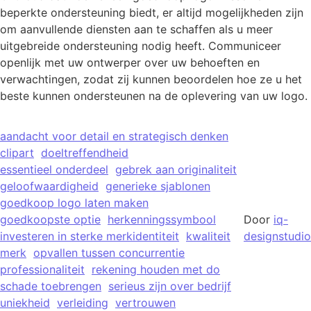
beperkte ondersteuning biedt, er altijd mogelijkheden zijn
om aanvullende diensten aan te schaffen als u meer
uitgebreide ondersteuning nodig heeft. Communiceer
openlijk met uw ontwerper over uw behoeften en
verwachtingen, zodat zij kunnen beoordelen hoe ze u het
beste kunnen ondersteunen na de oplevering van uw logo.
aandacht voor detail en strategisch denken
clipart
doeltreffendheid
essentieel onderdeel
gebrek aan originaliteit
geloofwaardigheid
generieke sjablonen
goedkoop logo laten maken
goedkoopste optie
herkenningssymbool
Door
iq-
investeren in sterke merkidentiteit
kwaliteit
designstudio
merk
opvallen tussen concurrentie
professionaliteit
rekening houden met do
schade toebrengen
serieus zijn over bedrijf
uniekheid
verleiding
vertrouwen