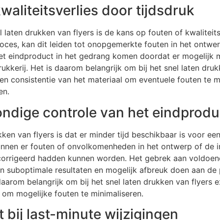
waliteitsverlies door tijdsdruk
 laten drukken van flyers is de kans op fouten of kwaliteits
roces, kan dit leiden tot onopgemerkte fouten in het ontwer
het eindproduct in het gedrang komen doordat er mogelijk m
kkerij. Het is daarom belangrijk om bij het snel laten druk
n consistentie van het materiaal om eventuele fouten te m
en.
rondige controle van het eindprodu
kken van flyers is dat er minder tijd beschikbaar is voor ee
unnen er fouten of onvolkomenheden in het ontwerp of de in
corrigeerd hadden kunnen worden. Het gebrek aan voldoend
 in suboptimale resultaten en mogelijk afbreuk doen aan de p
s daarom belangrijk om bij het snel laten drukken van flyers
ls om mogelijke fouten te minimaliseren.
it bij last-minute wijzigingen