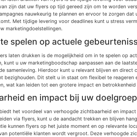
 van zijn dat uw flyers op tijd gereed zijn om te worden ver
campagnes nauwkeurig te plannen en ervoor te zorgen dat 
omt. Met tijdige levering voor deadlines kunt u stress ve
w marketingdoelstellingen.
 te spelen op actuele gebeurtenis
ers laten drukken is de mogelijkheid om in te spelen op ac
kken, kunt u uw marketingboodschap aanpassen aan de laatst
de samenleving. Hierdoor kunt u relevant blijven en dire
 bezighouden. Dit stelt u in staat om flexibel te reagere
 wat kan leiden tot een grotere impact en betrokkenheid 
rheid en impact bij uw doelgroep
s biedt het voordeel van verhoogde zichtbaarheid en impact
eiden via flyers, kunt u de aandacht trekken en blijven ha
utie kunnen flyers op het juiste moment en op relevante lo
 van potentiële klanten wordt vergroot. Deze verhoogde zic