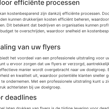
oor efficiënte processen
 kan kostenbesparend zijn dankzij efficiënte processen. Doo
den kunnen drukkerijen kosten efficiënt beheren, waardoo
en. Dit betekent dat bedrijven en organisaties kunnen profi
udget te overschrijden, waardoor snelheid en kostenbespa
raling van uw flyers
 biedt het voordeel van een professionele uitstraling voor 
unt u ervoor zorgen dat uw flyers er verzorgd, aantrekkelijk
fectieve manier wordt overgebracht naar uw doelgroep. 
rheid en kwaliteit uit, waardoor potentiële klanten sneller 
e te ondernemen. Met een professionele uitstraling kunt u 
ruk achterlaten bij uw doelgroep.
or deadlines
el laten drukken van flyers is de tijdige levering voor dea