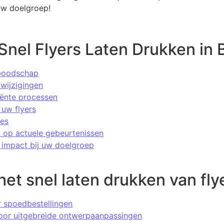
uw doelgroep!
Snel Flyers Laten Drukken in 
 boodschap
 wijzigingen
iënte processen
 uw flyers
nes
n op actuele gebeurtenissen
 impact bij uw doelgroep
het snel laten drukken van fly
r spoedbestellingen
oor uitgebreide ontwerpaanpassingen