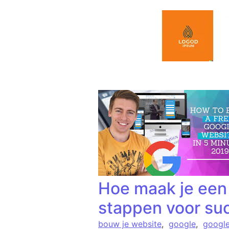
Spring naar de inhoud
Hoe maak je een
stappen voor su
bouw je website
,
google
,
google