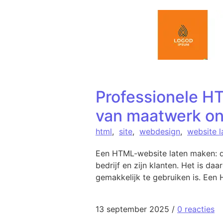
Spring naar de inhoud
Professionele H
van maatwerk on
html
,
site
,
webdesign
,
website 
Een HTML-website laten maken: de
bedrijf en zijn klanten. Het is da
gemakkelijk te gebruiken is. Een
13 september 2025
/
0 reacties