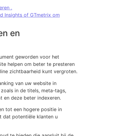
ren .
d Insights of GTmetrix om
en en
trument geworden voor het
ite helpen om beter te presteren
ine zichtbaarheid kunt vergroten.
ranking van uw website in
oals in de titels, meta-tags,
t en deze beter indexeren.
n tot een hogere positie in
t dat potentiële klanten u
d te bieden die aansluit bij de