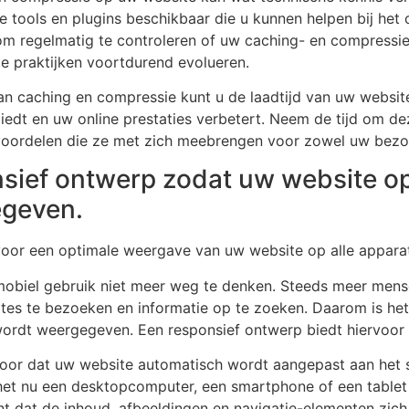
de tools en plugins beschikbaar die u kunnen helpen bij he
om regelmatig te controleren of uw caching- en compressie
te praktijken voortdurend evolueren.
n caching en compressie kunt u de laadtijd van uw website
iedt en uw online prestaties verbetert. Neem de tijd om d
oordelen die ze met zich meebrengen voor zowel uw bezoek
sief ontwerp zodat uw website op
egeven.
voor een optimale weergave van uw website op alle appara
 mobiel gebruik niet meer weg te denken. Steeds meer men
es te bezoeken en informatie op te zoeken. Daarom is het
ordt weergegeven. Een responsief ontwerp biedt hiervoor 
voor dat uw website automatisch wordt aangepast aan het
t nu een desktopcomputer, een smartphone of een tablet is
t dat de inhoud, afbeeldingen en navigatie-elementen zic