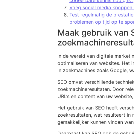
codeerbare kennis nodig is .
Voeg social media knoppen t
Test regelmatig de prestati
problemen op tijd op te spor
Maak gebruik van 
zoekmachineresulta
In de wereld van digitale market
optimaliseren van websites. Het 
in zoekmachines zoals Google, wa
SEO omvat verschillende technieke
zoekmachineresultaten. Door relev
URL’s en content van uw website
Het gebruik van SEO heeft verschi
zoekresultaten, wat resulteert in
gemakkelijker kunnen vinden wann
Daarnaast kan SEO ook de gebruik