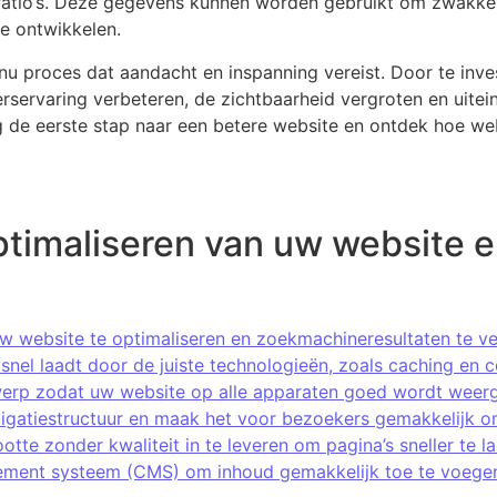
atio’s. Deze gegevens kunnen worden gebruikt om zwakke p
te ontwikkelen.
inu proces dat aandacht en inspanning vereist. Door te inv
rservaring verbeteren, de zichtbaarheid vergroten en uitein
de eerste stap naar een betere website en ontdek hoe webs
optimaliseren van uw website 
 website te optimaliseren en zoekmachineresultaten te ve
nel laadt door de juiste technologieën, zoals caching en c
werp zodat uw website op alle apparaten goed wordt weer
vigatiestructuur en maak het voor bezoekers gemakkelijk om
tte zonder kwaliteit in te leveren om pagina’s sneller te l
ment systeem (CMS) om inhoud gemakkelijk toe te voegen