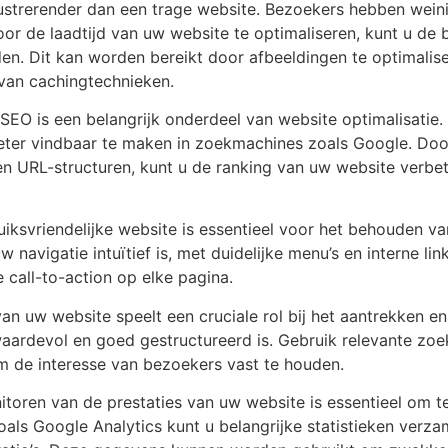
frustrerender dan een trage website. Bezoekers hebben wein
oor de laadtijd van uw website te optimaliseren, kunt u d
en. Dit kan worden bereikt door afbeeldingen te optimalise
van cachingtechnieken.
SEO is een belangrijk onderdeel van website optimalisatie
eter vindbaar te maken in zoekmachines zoals Google. Do
n URL-structuren, kunt u de ranking van uw website verbe
uiksvriendelijke website is essentieel voor het behouden v
 navigatie intuïtief is, met duidelijke menu’s en interne li
 call-to-action op elke pagina.
an uw website speelt een cruciale rol bij het aantrekken e
waardevol en goed gestructureerd is. Gebruik relevante zoe
 de interesse van bezoekers vast te houden.
itoren van de prestaties van uw website is essentieel om 
ls Google Analytics kunt u belangrijke statistieken verzam