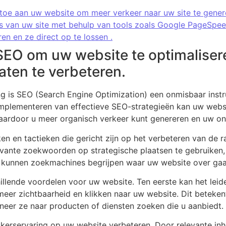
oe aan uw website om meer verkeer naar uw site te genere
es van uw site met behulp van tools zoals Google PageSpee
en en ze direct op te lossen .
SEO om uw website te optimaliser
ten te verbeteren.
ing is SEO (Search Engine Optimization) een onmisbaar ins
implementeren van effectieve SEO-strategieën kan uw webs
ardoor u meer organisch verkeer kunt genereren en uw onl
n en tactieken die gericht zijn op het verbeteren van de 
ante zoekwoorden op strategische plaatsen te gebruiken, z
, kunnen zoekmachines begrijpen waar uw website over gaa
llende voordelen voor uw website. Ten eerste kan het leide
 meer zichtbaarheid en klikken naar uw website. Dit beteken
eer ze naar producten of diensten zoeken die u aanbiedt.
erservaring op uw website verbeteren. Door relevante inhou