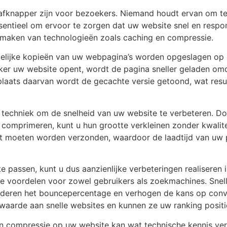
afknapper zijn voor bezoekers. Niemand houdt ervan om te
sentieel om ervoor te zorgen dat uw website snel en respo
te maken van technologieën zoals caching en compressie.
jdelijke kopieën van uw webpagina’s worden opgeslagen op 
er uw website opent, wordt de pagina sneller geladen omd
laats daarvan wordt de gecachte versie getoond, wat resulte
 techniek om de snelheid van uw website te verbeteren. Do
omprimeren, kunt u hun grootte verkleinen zonder kwaliteit
t moeten worden verzonden, waardoor de laadtijd van uw p
 passen, kunt u dus aanzienlijke verbeteringen realiseren i
de voordelen voor zowel gebruikers als zoekmachines. Snel
inderen het bouncepercentage en verhogen de kans op conv
aarde aan snelle websites en kunnen ze uw ranking positi
 compressie op uw website kan wat technische kennis vere