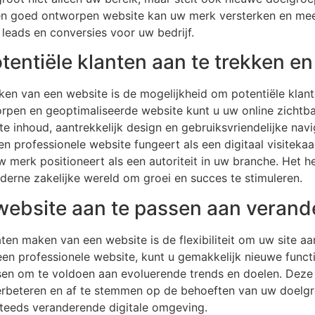
n goed ontworpen website kan uw merk versterken en meer 
r leads en conversies voor uw bedrijf.
entiële klanten aan te trekken en
en van een website is de mogelijkheid om potentiële klant
rpen en geoptimaliseerde website kunt u uw online zichtb
e inhoud, aantrekkelijk design en gebruiksvriendelijke navi
n professionele website fungeert als een digitaal visiteka
merk positioneert als een autoriteit in uw branche. Het h
derne zakelijke wereld om groei en succes te stimuleren.
w website aan te passen aan veran
aten maken van een website is de flexibiliteit om uw site 
een professionele website, kunt u gemakkelijk nieuwe funct
n om te voldoen aan evoluerende trends en doelen. Deze fle
verbeteren en af te stemmen op de behoeften van uw doelg
n steeds veranderende digitale omgeving.