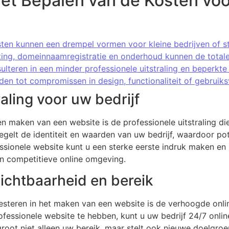
het Bepalen van de Kosten vo
osten kunnen een drempel vormen voor kleine bedrijven of s
ting, domeinnaamregistratie en onderhoud kunnen de total
teren in een minder professionele uitstraling en beperkte f
n tot compromissen in design, functionaliteit of gebruiksv
raling voor uw bedrijf
n maken van een website is de professionele uitstraling die
elt de identiteit en waarden van uw bedrijf, waardoor pot
essionele website kunt u een sterke eerste indruk maken e
een competitieve online omgeving.
ichtbaarheid en bereik
esteren in het maken van een website is de verhoogde onlin
fessionele website te hebben, kunt u uw bedrijf 24/7 onlin
rgroot niet alleen uw bereik, maar stelt ook nieuwe doelgro