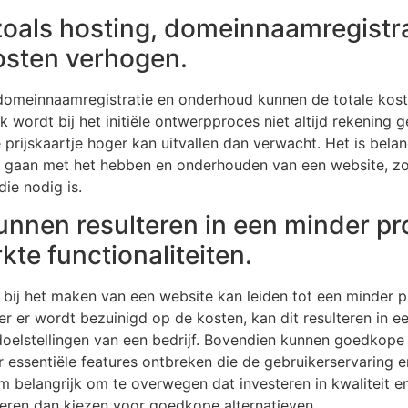
zoals hosting, domeinnaamregistr
osten verhogen.
 domeinnaamregistratie en onderhoud kunnen de totale kos
k wordt bij het initiële ontwerpproces niet altijd rekenin
 prijskaartje hoger kan uitvallen dan verwacht. Het is belan
d gaan met het hebben en onderhouden van een website, zod
ie nodig is.
nnen resulteren in een minder pr
kte functionaliteiten.
ij het maken van een website kan leiden tot een minder pr
er er wordt bezuinigd op de kosten, kan dit resulteren in e
n doelstellingen van een bedrijf. Bovendien kunnen goedkop
r essentiële features ontbreken die de gebruikerservaring en
 belangrijk om te overwegen dat investeren in kwaliteit en
eren dan kiezen voor goedkope alternatieven.