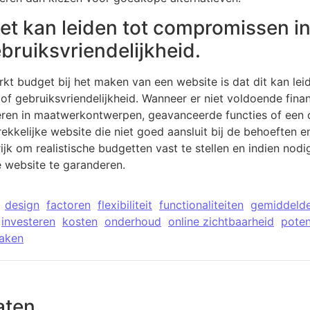
 kan leiden tot compromissen in
ebruiksvriendelijkheid.
kt budget bij het maken van een website is dat dit kan le
 of gebruiksvriendelijkheid. Wanneer er niet voldoende fina
teren in maatwerkontwerpen, geavanceerde functies of een 
rekkelijke website die niet goed aansluit bij de behoeften 
jk om realistische budgetten vast te stellen en indien no
ve website te garanderen.
design
factoren
flexibiliteit
functionaliteiten
gemiddelde
investeren
kosten
onderhoud
online zichtbaarheid
poten
aken
aten