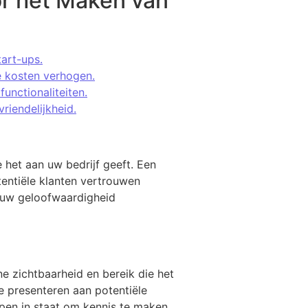
or het Maken van
tart-ups.
e kosten verhogen.
unctionaliteiten.
riendelijkheid.
 het aan uw bedrijf geeft. Een
entiële klanten vertrouwen
n uw geloofwaardigheid
e zichtbaarheid en bereik die het
e presenteren aan potentiële
epen in staat om kennis te maken