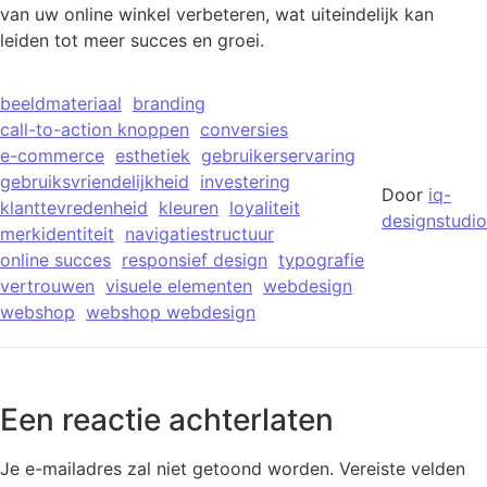
van uw online winkel verbeteren, wat uiteindelijk kan
leiden tot meer succes en groei.
beeldmateriaal
branding
call-to-action knoppen
conversies
e-commerce
esthetiek
gebruikerservaring
gebruiksvriendelijkheid
investering
Door
iq-
klanttevredenheid
kleuren
loyaliteit
designstudio
merkidentiteit
navigatiestructuur
online succes
responsief design
typografie
vertrouwen
visuele elementen
webdesign
webshop
webshop webdesign
Een reactie achterlaten
Je e-mailadres zal niet getoond worden.
Vereiste velden