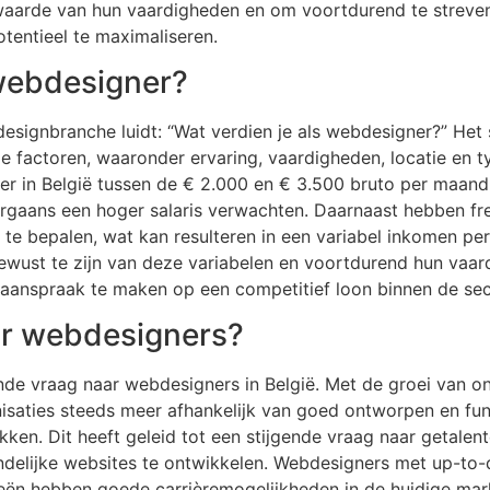
waarde van hun vaardigheden en om voortdurend te streven
tentieel te maximaliseren.
 webdesigner?
designbranche luidt: “Wat verdien je als webdesigner?” Het
nde factoren, waaronder ervaring, vaardigheden, locatie en
 in België tussen de € 2.000 en € 3.500 bruto per maand.
orgaans een hoger salaris verwachten. Daarnaast hebben f
 te bepalen, wat kan resulteren in een variabel inkomen per 
ewust te zijn van deze variabelen en voortdurend hun vaa
aanspraak te maken op een competitief loon binnen de sec
aar webdesigners?
de vraag naar webdesigners in België. Met de groei van on
isaties steeds meer afhankelijk van goed ontworpen en fu
kken. Dit heeft geleid tot een stijgende vraag naar getalen
endelijke websites te ontwikkelen. Webdesigners met up-to
eën hebben goede carrièremogelijkheden in de huidige markt