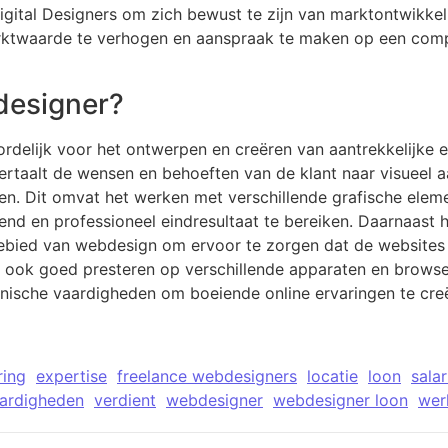
igital Designers om zich bewust te zijn van marktontwikke
ktwaarde te verhogen en aanspraak te maken op een compet
designer?
rdelijk voor het ontwerpen en creëren van aantrekkelijke e
vertaalt de wensen en behoeften van de klant naar visueel 
en. Dit omvat het werken met verschillende grafische elem
d en professioneel eindresultaat te bereiken. Daarnaast 
ebied van webdesign om ervoor te zorgen dat de websites di
aar ook goed presteren op verschillende apparaten en brows
hnische vaardigheden om boeiende online ervaringen te creë
ring
expertise
freelance webdesigners
locatie
loon
salar
ardigheden
verdient
webdesigner
webdesigner loon
wer