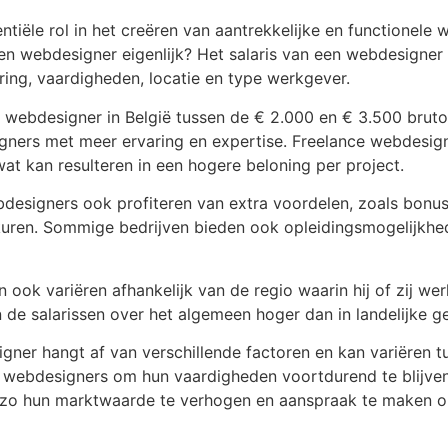
ntiële rol in het creëren van aantrekkelijke en functionele 
en webdesigner eigenlijk? Het salaris van een webdesigner 
aring, vaardigheden, locatie en type werkgever.
webdesigner in België tussen de € 2.000 en € 3.500 bruto
gners met meer ervaring en expertise. Freelance webdesig
wat kan resulteren in een hogere beloning per project.
bdesigners ook profiteren van extra voordelen, zoals bonus
rkuren. Sommige bedrijven bieden ook opleidingsmogelijkh
ook variëren afhankelijk van de regio waarin hij of zij wer
 de salarissen over het algemeen hoger dan in landelijke g
gner hangt af van verschillende factoren en kan variëren t
oor webdesigners om hun vaardigheden voortdurend te blijve
zo hun marktwaarde te verhogen en aanspraak te maken op 