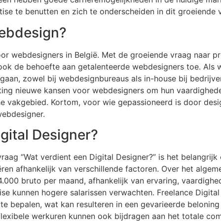
se te benutten en zich te onderscheiden in dit groeiende 
 webdesign?
voor webdesigners in België. Met de groeiende vraag naar p
 ook de behoefte aan getalenteerde webdesigners toe. Als 
gaan, zowel bij webdesignbureaus als in-house bij bedrijv
ing nieuwe kansen voor webdesigners om hun vaardigheden 
 vakgebied. Kortom, voor wie gepassioneerd is door design e
webdesigner.
gital Designer?
raag “Wat verdient een Digital Designer?” is het belangrijk 
ëren afhankelijk van verschillende factoren. Over het algem
4.000 bruto per maand, afhankelijk van ervaring, vaardighe
ise kunnen hogere salarissen verwachten. Freelance Digita
n te bepalen, wat kan resulteren in een gevarieerde beloning
flexibele werkuren kunnen ook bijdragen aan het totale co