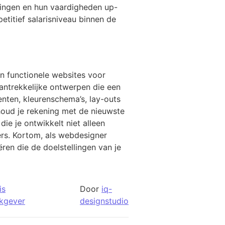
lingen en hun vaardigheden up-
itief salarisniveau binnen de
n functionele websites voor
aantrekkelijke ontwerpen die een
enten, kleurenschema’s, lay-outs
houd je rekening met de nieuwste
e je ontwikkelt niet alleen
ers. Kortom, als webdesigner
ren die de doelstellingen van je
is
Door
iq-
kgever
designstudio