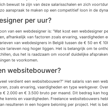
ch bewust te zijn van deze salarisschalen en zich voortdu
zo aanspraak te maken op een competitief loon in de dyn
esigner per uur?
loon van een webdesigner is: “Wat kost een webdesigner pe
n, afhankelijk van factoren zoals ervaring, vaardigheden e
arieven van webdesigners in België tussen de € 50 en € 100
ze tarieven nog hoger liggen. Het is belangrijk om te ont
hillen, dus het is raadzaam om vooraf duidelijke afspraken
singen te voorkomen.
een websitebouwer?
veel verdient een websitebouwer?” Het salaris van een we
toren, zoals ervaring, vaardigheden en type werkgever. Ove
e € 2.000 en € 3.500 bruto per maand. Dit bedrag kan hoge
he kennis en vaardigheden. Freelance websitebouwers hebbe
t kan resulteren in een hogere beloning per project. Het is 