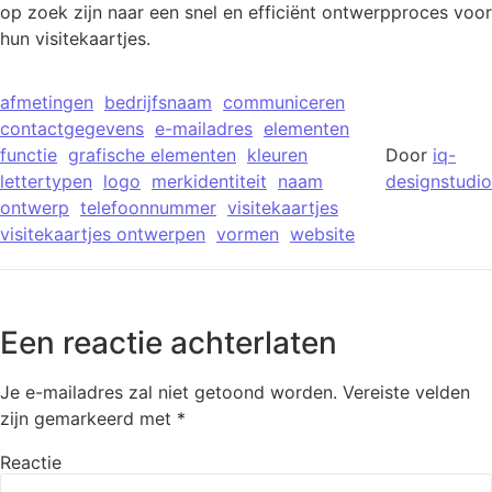
op zoek zijn naar een snel en efficiënt ontwerpproces voor
hun visitekaartjes.
afmetingen
bedrijfsnaam
communiceren
contactgegevens
e-mailadres
elementen
functie
grafische elementen
kleuren
Door
iq-
lettertypen
logo
merkidentiteit
naam
designstudio
ontwerp
telefoonnummer
visitekaartjes
visitekaartjes ontwerpen
vormen
website
Een reactie achterlaten
Je e-mailadres zal niet getoond worden.
Vereiste velden
zijn gemarkeerd met
*
Reactie