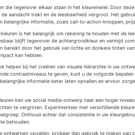
en die tegenover elkaar staan in het kleurenwiel. Door deze 
t de aandacht trekt en de leesbaarheid vergroot. Het gebru
n belangrijke informatie, zoals call-to-action-knoppen, prij
 kleuren is het belangrijk om rekening te houden met de lee
esbaar blijft tegenover de achtergrondkleur en vermijd com
bereikt door het gebruik van lichte en donkere tinten van
impact kan hebben.
 helpen bij het creëren van visuele hiërarchie in uw ontw
lende contrastniveaus te geven, kunt u de volgorde bepal
belangrijke informatie beter laten opvallen en ervoor zorg
leuren kan uw social media-ontwerp naar een hoger niveau 
chten te vergroten. Experimenteer met verschillende kleure
lgroep. Onthoud echter dat consistentie in uw kleurgebrui
 te behouden.
dia-ontwerpen opvallen, probeer dan gebruik te maken van c