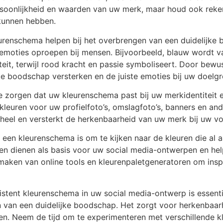
ersoonlijkheid en waarden van uw merk, maar houd ook rek
 kunnen hebben.
urenschema helpen bij het overbrengen van een duidelijke b
 emoties oproepen bij mensen. Bijvoorbeeld, blauw wordt 
eit, terwijl rood kracht en passie symboliseert. Door bewu
e boodschap versterken en de juiste emoties bij uw doel
e zorgen dat uw kleurenschema past bij uw merkidentiteit en
leuren voor uw profielfoto’s, omslagfoto’s, banners en and
eel en versterkt de herkenbaarheid van uw merk bij uw vo
n een kleurenschema is om te kijken naar de kleuren die al 
en dienen als basis voor uw social media-ontwerpen en hel
 maken van online tools en kleurenpaletgeneratoren om ins
stent kleurenschema in uw social media-ontwerp is essenti
n van een duidelijke boodschap. Het zorgt voor herkenbaar
n. Neem de tijd om te experimenteren met verschillende k