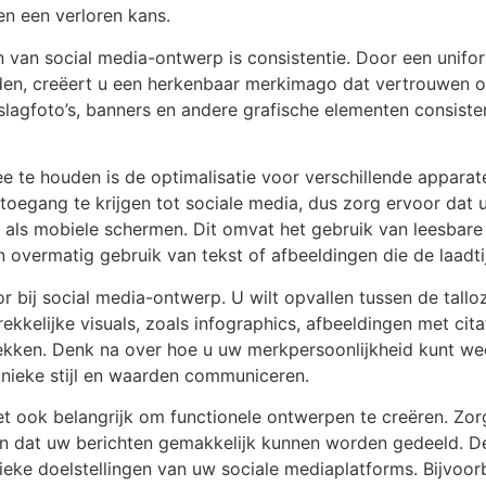
en een verloren kans.
 van social media-ontwerp is consistentie. Door een uniform
en, creëert u een herkenbaar merkimago dat vertrouwen op
slagfoto’s, banners en andere grafische elementen consiste
 te houden is de optimalisatie voor verschillende appara
oegang te krijgen tot sociale media, dus zorg ervoor dat 
als mobiele schermen. Dit omvat het gebruik van leesbare 
 overmatig gebruik van tekst of afbeeldingen die de laadt
tor bij social media-ontwerp. U wilt opvallen tussen de tall
ekkelijke visuals, zoals infographics, afbeeldingen met ci
ekken. Denk na over hoe u uw merkpersoonlijkheid kunt we
unieke stijl en waarden communiceren.
et ook belangrijk om functionele ontwerpen te creëren. Zor
 en dat uw berichten gemakkelijk kunnen worden gedeeld. 
ieke doelstellingen van uw sociale mediaplatforms. Bijvoorb