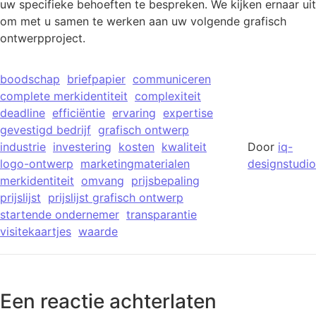
uw specifieke behoeften te bespreken. We kijken ernaar uit
om met u samen te werken aan uw volgende grafisch
ontwerpproject.
boodschap
briefpapier
communiceren
complete merkidentiteit
complexiteit
deadline
efficiëntie
ervaring
expertise
gevestigd bedrijf
grafisch ontwerp
industrie
investering
kosten
kwaliteit
Door
iq-
logo-ontwerp
marketingmaterialen
designstudio
merkidentiteit
omvang
prijsbepaling
prijslijst
prijslijst grafisch ontwerp
startende ondernemer
transparantie
visitekaartjes
waarde
Een reactie achterlaten