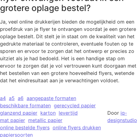
grotere oplage bestel?
Ja, veel online drukkerijen bieden de mogelijkheid om een
proefdruk van je flyer te ontvangen voordat je een grotere
oplage bestelt. Dit stelt je in staat om de kwaliteit van het
gedrukte materiaal te controleren, eventuele fouten op te
sporen en ervoor te zorgen dat het ontwerp er precies zo
uitziet als je had bedoeld. Het is een handige stap om
ervoor te zorgen dat je vol vertrouwen kunt doorgaan met
het bestellen van een grotere hoeveelheid flyers, wetende
dat het eindresultaat aan je verwachtingen voldoet.
a4
a5
a6
aangepaste formaten
beschikbare formaten
gerecycled papier
glanzend papier
karton
levertijd
Door
iq-
mat papier
metallic papier
designstudio
online bestelde flyers
online flyers drukken
papiersoorten