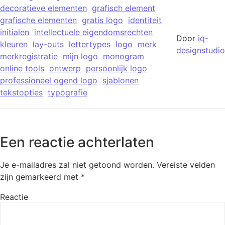
decoratieve elementen
grafisch element
grafische elementen
gratis logo
identiteit
initialen
intellectuele eigendomsrechten
Door
iq-
kleuren
lay-outs
lettertypes
logo
merk
designstudio
merkregistratie
mijn logo
monogram
online tools
ontwerp
persoonlijk logo
professioneel ogend logo
sjablonen
tekstopties
typografie
Een reactie achterlaten
Je e-mailadres zal niet getoond worden.
Vereiste velden
zijn gemarkeerd met
*
Reactie