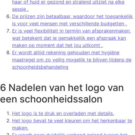
haar of huid er gezond en stralend uitziet na elke
sessie .
De prijzen zijn betaalbaar, waardoor het toegankelijk
is voor veel mensen met verschillende budgetten .
Er is veel flexibiliteit in termijn van afsprakenmaken,
wat betekent dat je gemakkelijk een afspraak kan
maken op moment dat het jou uitkomt .
Er wordt altijd rekening gehouden met hygiëne
maatregel om zo veilig mogelijk te blijven tijdens de
schoonheidsbehandeling
6 Nadelen van het logo van
een schoonheidssalon
Het logo is te druk en overladen met details.
Het logo bevat te veel kleuren om het herkenbaar te
maken.