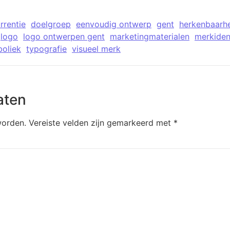
rrentie
doelgroep
eenvoudig ontwerp
gent
herkenbaarh
logo
logo ontwerpen gent
marketingmaterialen
merkident
oliek
typografie
visueel merk
aten
worden.
Vereiste velden zijn gemarkeerd met
*