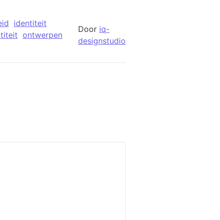
eid
identiteit
Door
iq-
iteit
ontwerpen
designstudio