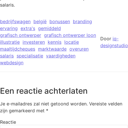
salaris.
bedrijfswagen
belgië
bonussen
branding
ervaring
extra's
gemiddeld
grafisch ontwerper
grafisch ontwerper loon
Door
iq-
illustratie
investeren
kennis
locatie
designstudio
maaltijdcheques
marktwaarde
overuren
salaris
specialisatie
vaardigheden
webdesign
Een reactie achterlaten
Je e-mailadres zal niet getoond worden.
Vereiste velden
zijn gemarkeerd met
*
Reactie