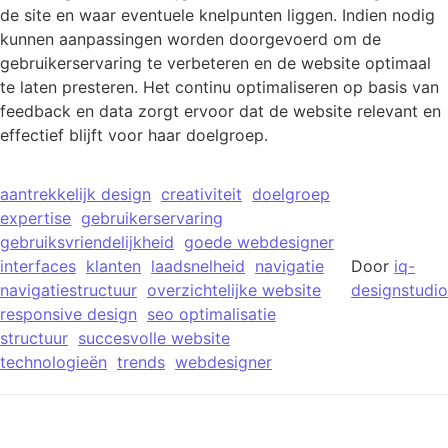
de site en waar eventuele knelpunten liggen. Indien nodig
kunnen aanpassingen worden doorgevoerd om de
gebruikerservaring te verbeteren en de website optimaal
te laten presteren. Het continu optimaliseren op basis van
feedback en data zorgt ervoor dat de website relevant en
effectief blijft voor haar doelgroep.
aantrekkelijk design
creativiteit
doelgroep
expertise
gebruikerservaring
gebruiksvriendelijkheid
goede webdesigner
interfaces
klanten
laadsnelheid
navigatie
Door
iq-
navigatiestructuur
overzichtelijke website
designstudio
responsive design
seo optimalisatie
structuur
succesvolle website
technologieën
trends
webdesigner