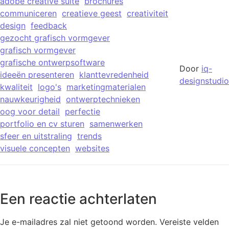
adobe creative suite
brochures
communiceren
creatieve geest
creativiteit
design
feedback
gezocht grafisch vormgever
grafisch vormgever
grafische ontwerpsoftware
Door
iq-
ideeën presenteren
klanttevredenheid
designstudio
kwaliteit
logo's
marketingmaterialen
nauwkeurigheid
ontwerptechnieken
oog voor detail
perfectie
portfolio en cv sturen
samenwerken
sfeer en uitstraling
trends
visuele concepten
websites
Een reactie achterlaten
Je e-mailadres zal niet getoond worden.
Vereiste velden