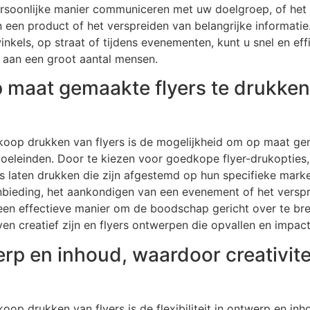
persoonlijke manier communiceren met uw doelgroep, of he
een product of het verspreiden van belangrijke informatie.
winkels, op straat of tijdens evenementen, kunt u snel en e
 aan een groot aantal mensen.
 maat gemaakte flyers te drukken
oop drukken van flyers is de mogelijkheid om op maat gem
 doeleinden. Door te kiezen voor goedkope flyer-drukopties
rs laten drukken die zijn afgestemd op hun specifieke mark
ieding, het aankondigen van een evenement of het verspre
een effectieve manier om de boodschap gericht over te br
n creatief zijn en flyers ontwerpen die opvallen en impac
twerp en inhoud, waardoor creativit
op drukken van flyers is de flexibiliteit in ontwerp en inh