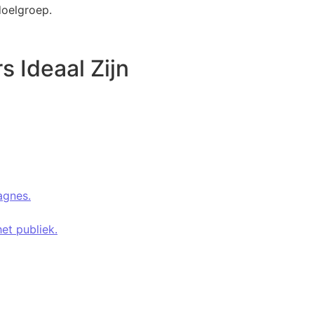
doelgroep.
 Ideaal Zijn
agnes.
et publiek.