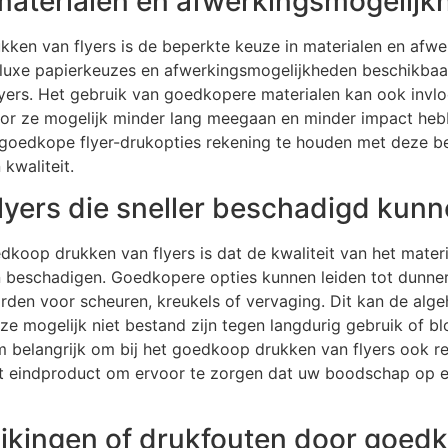
materialen en afwerkingsmogelij
ken van flyers is de beperkte keuze in materialen en afwe
 luxe papierkeuzes en afwerkingsmogelijkheden beschikbaar
 flyers. Het gebruik van goedkopere materialen kan ook in
door ze mogelijk minder lang meegaan en minder impact hebb
r goedkope flyer-drukopties rekening te houden met deze b
kwaliteit.
yers die sneller beschadigd kunn
dkoop drukken van flyers is dat de kwaliteit van het mater
n beschadigen. Goedkopere opties kunnen leiden tot dunne
den voor scheuren, kreukels of vervaging. Dit kan de algehel
ze mogelijk niet bestand zijn tegen langdurig gebruik of blo
 belangrijk om bij het goedkoop drukken van flyers ook r
et eindproduct om ervoor te zorgen dat uw boodschap op 
ijkingen of drukfouten door goed