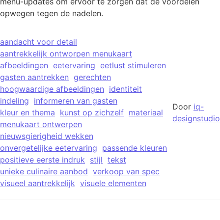
menu-updates om ervoor te zorgen dat de voordelen
opwegen tegen de nadelen.
aandacht voor detail
aantrekkelijk ontworpen menukaart
afbeeldingen
eetervaring
eetlust stimuleren
gasten aantrekken
gerechten
hoogwaardige afbeeldingen
identiteit
indeling
informeren van gasten
Door
iq-
kleur en thema
kunst op zichzelf
materiaal
designstudio
menukaart ontwerpen
nieuwsgierigheid wekken
onvergetelijke eetervaring
passende kleuren
positieve eerste indruk
stijl
tekst
unieke culinaire aanbod
verkoop van spec
visueel aantrekkelijk
visuele elementen