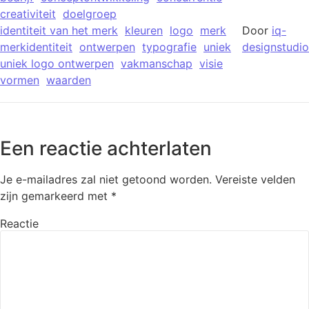
creativiteit
doelgroep
identiteit van het merk
kleuren
logo
merk
Door
iq-
merkidentiteit
ontwerpen
typografie
uniek
designstudio
uniek logo ontwerpen
vakmanschap
visie
vormen
waarden
Een reactie achterlaten
Je e-mailadres zal niet getoond worden.
Vereiste velden
zijn gemarkeerd met
*
Reactie