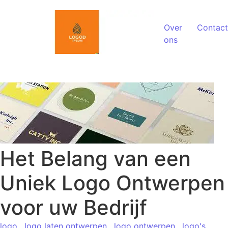
Spring naar de inhoud
Over
Contact
ons
Het Belang van een
Uniek Logo Ontwerpen
voor uw Bedrijf
logo
,
logo laten ontwerpen
,
logo ontwerpen
,
logo's