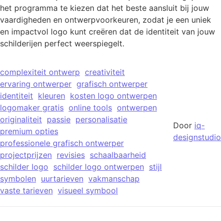
het programma te kiezen dat het beste aansluit bij jouw
vaardigheden en ontwerpvoorkeuren, zodat je een uniek
en impactvol logo kunt creëren dat de identiteit van jouw
schilderijen perfect weerspiegelt.
complexiteit ontwerp
creativiteit
ervaring ontwerper
grafisch ontwerper
identiteit
kleuren
kosten logo ontwerpen
logomaker gratis
online tools
ontwerpen
originaliteit
passie
personalisatie
Door
iq-
premium opties
designstudio
professionele grafisch ontwerper
projectprijzen
revisies
schaalbaarheid
schilder logo
schilder logo ontwerpen
stijl
symbolen
uurtarieven
vakmanschap
vaste tarieven
visueel symbool