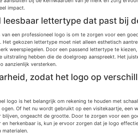
ie aansluiten bij de kernwaarden van je merk en zorg ervoo
eel impact.
leesbaar lettertype dat past bij de
n van een professioneel logo is om te zorgen voor een goed
k. Het gekozen lettertype moet niet alleen esthetisch aantre
k weerspiegelen. Door een passend lettertype te kiezen, 
e uitstraling hebben die de doelgroep aanspreekt. Het juist
go aanzienlijk versterken.
rheid, zodat het logo op verschi
eel logo is het belangrijk om rekening te houden met schaa
t ogen. Of het nu wordt gebruikt op een visitekaartje, een 
r blijven, ongeacht de grootte. Door te zorgen voor een g
r en herkenbaar is, kun je ervoor zorgen dat je logo effecti
 materialen.