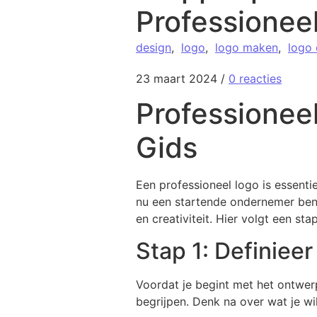
Professionee
design
,
logo
,
logo maken
,
logo
23 maart 2024
/
0 reacties
Professionee
Gids
Een professioneel logo is essenti
nu een startende ondernemer bent 
en creativiteit. Hier volgt een st
Stap 1: Definieer
Voordat je begint met het ontwer
begrijpen. Denk na over wat je wi