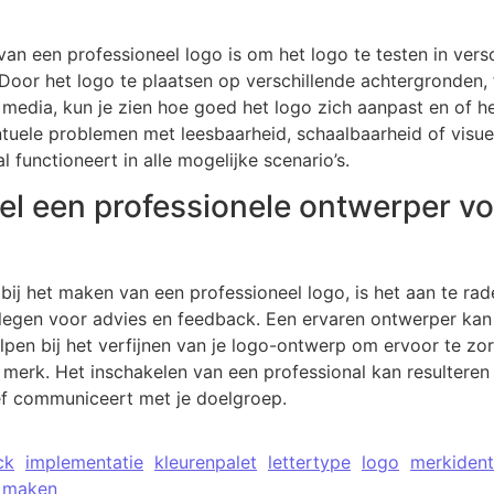
 van een professioneel logo is om het logo te testen in ver
. Door het logo te plaatsen op verschillende achtergronden
media, kun je zien hoe goed het logo zich aanpast en of het 
ntuele problemen met leesbaarheid, schaalbaarheid of visuel
 functioneert in alle mogelijke scenario’s.
l een professionele ontwerper vo
bij het maken van een professioneel logo, is het aan te ra
legen voor advies en feedback. Een ervaren ontwerper kan 
pen bij het verfijnen van je logo-ontwerp om ervoor te zorg
 merk. Het inschakelen van een professional kan resulteren i
ief communiceert met je doelgroep.
ck
implementatie
kleurenpalet
lettertype
logo
merkidenti
o maken