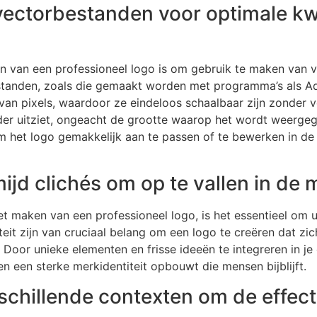
ectorbestanden voor optimale kwa
en van een professioneel logo is om gebruik te maken van
rbestanden, zoals die gemaakt worden met programma’s als A
van pixels, waardoor ze eindeloos schaalbaar zijn zonder ve
helder uitziet, ongeacht de grootte waarop het wordt weerg
om het logo gemakkelijk aan te passen of te bewerken in de
ijd clichés om op te vallen in de 
t maken van een professioneel logo, is het essentieel om un
viteit zijn van cruciaal belang om een logo te creëren dat z
. Door unieke elementen en frisse ideeën te integreren in j
en een sterke merkidentiteit opbouwt die mensen bijblijft.
rschillende contexten om de effecti