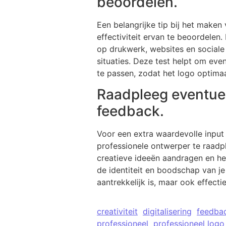
beoordelen.
Een belangrijke tip bij het maken
effectiviteit ervan te beoordelen
op drukwerk, websites en sociale 
situaties. Deze test helpt om eve
te passen, zodat het logo optimaal
Raadpleeg eventuee
feedback.
Voor een extra waardevolle input 
professionele ontwerper te raadp
creatieve ideeën aandragen en hel
de identiteit en boodschap van je
aantrekkelijk is, maar ook effect
creativiteit
digitalisering
feedba
professioneel
professioneel log