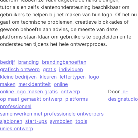
tutorials en zelfs klantenondersteuning beschikbaar om
gebruikers te helpen bij het maken van hun logo. Of het nu
gaat om technische problemen, creatieve blokkades of
gewoon behoefte aan advies, de meeste van deze
platforms staan klaar om gebruikers te begeleiden en te
ondersteunen tijdens het hele ontwerpproces.
bedrijf
branding
brandingbehoeften
grafisch ontwerp
gratis
individuen
kleine bedrijven
kleuren
lettertypen
logo
maken
merkidentiteit
online
online logo maken gratis
ontwerp
Door
iq-
op maat gemaakt ontwerp
platforms
designstudio
professioneel
samenwerken met professionele ontwerpers
sjablonen
start-ups
symbolen
tools
uniek ontwerp