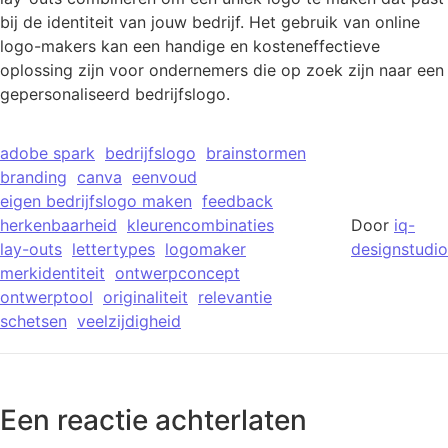
bij de identiteit van jouw bedrijf. Het gebruik van online
logo-makers kan een handige en kosteneffectieve
oplossing zijn voor ondernemers die op zoek zijn naar een
gepersonaliseerd bedrijfslogo.
adobe spark
bedrijfslogo
brainstormen
branding
canva
eenvoud
eigen bedrijfslogo maken
feedback
herkenbaarheid
kleurencombinaties
Door
iq-
lay-outs
lettertypes
logomaker
designstudio
merkidentiteit
ontwerpconcept
ontwerptool
originaliteit
relevantie
schetsen
veelzijdigheid
Een reactie achterlaten