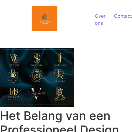
Spring naar de inhoud
Over
Contact
ons
Het Belang van een
Professioneel Design