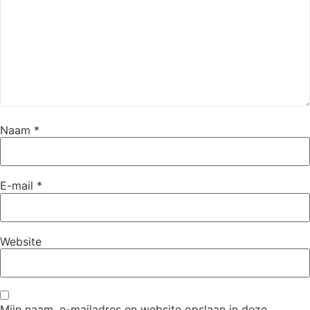
Naam
*
E-mail
*
Website
Mijn naam, e-mailadres en website opslaan in deze