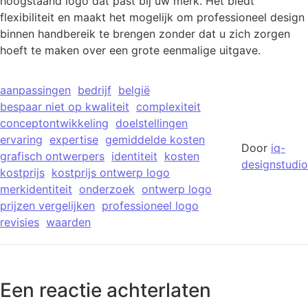
hoogstaand logo dat past bij uw merk. Het biedt
flexibiliteit en maakt het mogelijk om professioneel design
binnen handbereik te brengen zonder dat u zich zorgen
hoeft te maken over een grote eenmalige uitgave.
aanpassingen
bedrijf
belgië
bespaar niet op kwaliteit
complexiteit
conceptontwikkeling
doelstellingen
ervaring
expertise
gemiddelde kosten
Door
iq-
grafisch ontwerpers
identiteit
kosten
designstudio
kostprijs
kostprijs ontwerp logo
merkidentiteit
onderzoek
ontwerp logo
prijzen vergelijken
professioneel logo
revisies
waarden
Een reactie achterlaten