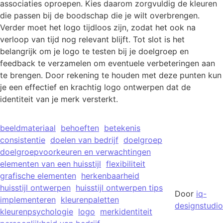
associaties oproepen. Kies daarom zorgvuldig de kleuren
die passen bij de boodschap die je wilt overbrengen.
Verder moet het logo tijdloos zijn, zodat het ook na
verloop van tijd nog relevant blijft. Tot slot is het
belangrijk om je logo te testen bij je doelgroep en
feedback te verzamelen om eventuele verbeteringen aan
te brengen. Door rekening te houden met deze punten kun
je een effectief en krachtig logo ontwerpen dat de
identiteit van je merk versterkt.
beeldmateriaal
behoeften
betekenis
consistentie
doelen van bedrijf
doelgroep
doelgroepvoorkeuren en verwachtingen
elementen van een huisstijl
flexibiliteit
grafische elementen
herkenbaarheid
huisstijl ontwerpen
huisstijl ontwerpen tips
Door
iq-
implementeren
kleurenpaletten
designstudio
kleurenpsychologie
logo
merkidentiteit