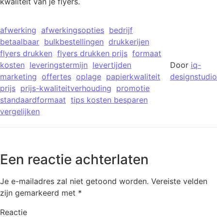
kwaliteit van je flyers.
afwerking
afwerkingsopties
bedrijf
betaalbaar
bulkbestellingen
drukkerijen
flyers drukken
flyers drukken prijs
formaat
kosten
leveringstermijn
levertijden
Door
iq-
marketing
offertes
oplage
papierkwaliteit
designstudio
prijs
prijs-kwaliteitverhouding
promotie
standaardformaat
tips kosten besparen
vergelijken
Een reactie achterlaten
Je e-mailadres zal niet getoond worden.
Vereiste velden
zijn gemarkeerd met
*
Reactie