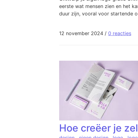
eerste wat mensen zien en het ka
duur zijn, vooral voor startende 
12 november 2024
/
0 reacties
Hoe creëer je ze
design
,
eigen design
,
logo
,
log