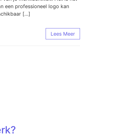
an een professioneel logo kan
schikbaar […]
Lees Meer
erk?