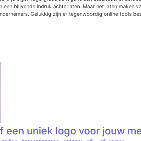
n een blijvende indruk achterlaten. Maar het laten maken v
ondernemers. Gelukkig zijn er tegenwoordig online tools be
lf een uniek logo voor jouw m
o maken
,
logo ontwerpen
,
ontwerp zelf
,
zelf design