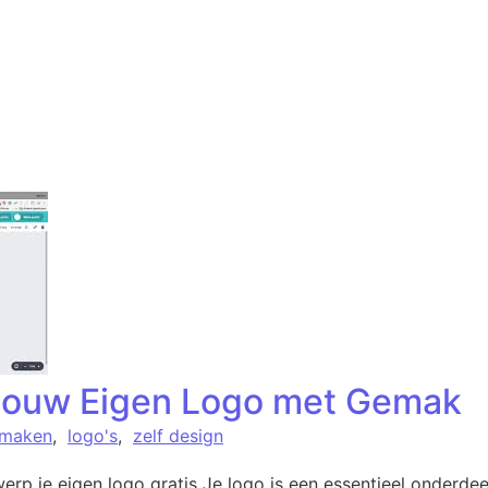
Jouw Eigen Logo met Gemak
 maken
,
logo's
,
zelf design
rp je eigen logo gratis Je logo is een essentieel onderdeel 