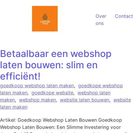
Spring naar de inhoud
Over
Contact
ons
Betaalbaar een webshop
laten bouwen: slim en
efficiënt!
goedkoop webshop laten maken
,
goedkope webshop
laten maken
,
goedkope website
,
webshop laten
maken
,
webshop maken
,
website laten bouwen
,
website
laten maken
Artikel: Goedkoop Webshop Laten Bouwen Goedkoop
Webshop Laten Bouwen: Een Slimme Investering voor