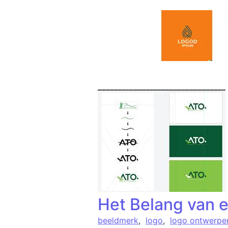
Spring naar de inhoud
Het Belang van 
beeldmerk
,
logo
,
logo ontwerpe